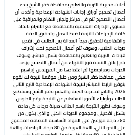
أعلنت مديرية التربية والتعليم بمحافظة كفر الشيخ ببدء
أعمال تصحيح أوراق إجابات الشهادة الإعدادية وأكدت أن
أعمال التصحيح تتم في مراكز ولجان النظام والمراقبة على
مستوى الإدارات التعليمية بالمحافظة مع الالتزام باتخاذ
كافة الإجراءات اللازمة لضبط العمل وتحقيق الدقة
والشفافية لتحقيق مبدأ العدالة بين الطلاب في تقدير
درجات الطلاب، وسوف تتم أعمال التصحيح تحت إشراف
قيادات التربية والتعليم بالمحافظة بشكل مباشر، وسوف
يتم إعلان النتيجة فور الانتهاء من أعمال التصحيح ورصد
الدرجات ومراجعتها ثم اعتمادها من المهندس إبراهيم
مكي محافظ كفر الشيخ ومن خلال موقعنا نتيجة نت نقوم
بتوفير الرابط المباشر لنتيجة الشهادة الإعدادية الترم الثاني
2026 والتابع لمديرية التربية والتعليم بكفر الشيخ ويستطيع
الطلاب وأولياء الأمور الاستعلام عن النتيجة برقم الجلوس
وسوف تظهر النتيجة باسم الطالب مبينة درجات كل مادة
بشكل تفصيلي ومجموع الدرجات الكلي والذي يكون من
280 درجة موزعين على المواد الأساسية المضافة المجموع
على النحو الآتي، اللغة العربية من 80 درجة، الرياضيات واللغة
الإنجليزية من 60 درجة لكل منهما، العلوم و الدراسات