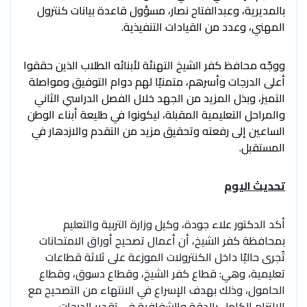
بالمديرية، وعبدالفتاح نصار، مسؤول قاعدة بيانات كنترول
المهني، وعدد من القيادات التنفيذية.
ووجّه محافظ كفر الشيخ التهنئة لأبنائه الطلاب الذين حققوا
أعلى الدرجات وأسرهم، متمنيًا لهم دوام التوفيق ومواصلة
التميز، وبذل المزيد من الجهد خلال الفصل الدراسي الثاني
والمراحل التعليمية المقبلة، ليكونوا في طليعة أبناء الوطن
الساعين إلى رفعته وتحقيق مزيد من التقدم والازدهار في
المستقبل.
تحديث اليوم
أكد الدكتور علاء جودة، وكيل وزارة التربية والتعليم
بمحافظة كفر الشيخ، أن أعمال تصحيح أوراق الامتحانات
تُجرى حاليًا داخل الكنترولات الموزعة على ثلاثة قطاعات
تعليمية، وهي: قطاع كفر الشيخ، وقطاع دسوق، وقطاع
الحامول، وذلك بهدف الإسراع في الانتهاء من التصحيح مع
الالتزام الكامل بالدقة والشفافية في تقدير الدرجات.