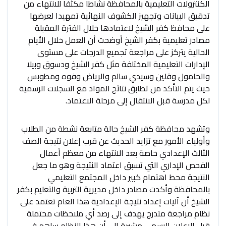
الكنترولات التعليمية بالمحافظة نشاطا مكثفا للانتهاء من
تدقيق البيانات وتجهيز الكشوف النهائية تمهيدا لعرضها
على محافظ كفر الشيخ لاعتمادها خلال الفترة المقبلة
مصادر تعليمية بكفر الشيخ أوضحت أن العمل خلال الأيام
الحالية يتركز على مراجعة تجميع الدرجات على مستوى
الإدارات التعليمية المختلفة مثل كفر الشيخ ودسوق وبيلا
والحامول وقلين وسيدي سالم والرياض وفوه ومطوبس
حيث يتم التأكد من تطابق نتائج المواد مع السجلات الرسمية
لكل مدرسة قبل الانتقال إلى مرحلة الاعتماد.
وتشهد محافظة كفر الشيخ حالة متابعة نشطة من الطلاب
وأولياء الأمور مع تزايد الحديث عن قرب إعلان نتيجة الصف
الثالث الإعدادي خاصة بعد الانتهاء من معظم أعمال
الفحص الإداري التي تسبق اعتماد النتيجة وهو ما جعل
النتيجة محط اهتمام كبير داخل المجتمع التعليمي
بالمحافظة وأكدت مصادر داخل مديرية التربية والتعليم بكفر
الشيخ أن آليات إعداد نتيجة الإعدادية هذا العام تعتمد على
نظام مراجعة متدرج يهدف إلى رصد أي ملاحظات محتملة
قبل الإعلان الرسمي مشيرة إلى أن هذا النظام ساهم في