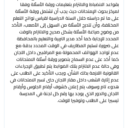
بقواعد الانضباط والالتزام بتعليمات ورقة الأسئلة وفقا
لمركز بحوث الإمتحانات حيث يجب أن تشتمل ورقة الأسئلة
على ما تم دراسته خلال السنة الدراسية لقياس نواتج التعلم
المختلفة، وأن تتدرج الأسئلة من السهل إلى الأصعب، التأكد
من وضوح صياغة الأسئلة بشكل صحيح والالتزام بالوقت
المحدد للإجابة كما أكد مدير التربية والتعليم بالمحافظة
على ضرورة تسليم المظاريف في الوقت المحدد بدقة مع
عدم تواجد الهواتف المحمولة مع المراقبين داخل اللجان
كما أكد على عدم السماح بتصوير ورقة أسئلة الامتحانات
وفي حالة عدم الالتزام بتلك الضوابط يتم تطبيق الإجراءات
القانونية اللازمة بذلك الشأن، ويجب التأكيد على الطلاب على
عدم إثارة الشغب داخل مقار اللجان حتى تسير الامتحانات في
هدوء تام وسوف يتم إعلان كشوف أرقام الجلوس وأرقام
اللجان والدور الذي يوجد بها رقم كل لجنة في المدرسة
تيسيرا على الطلاب وتوفيرا للوقت.